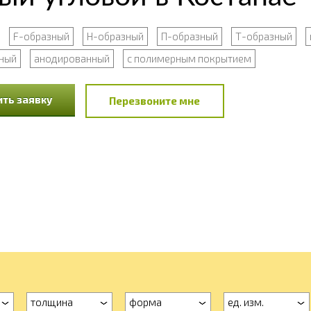
F-образный
Н-образный
П-образный
Т-образный
ный
анодированный
с полимерным покрытием
ть заявку
Перезвоните мне
толщина
форма
ед. изм.