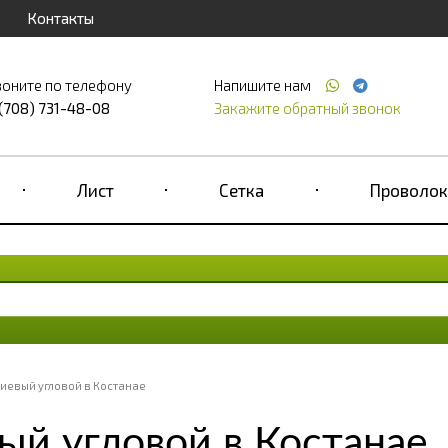
Контакты
воните по телефону
Напишите нам
 (708) 731-48-08
Закажите обратный звонок
Лист
Сетка
Проволок
евый угловой в Костанае
й угловой в Костанае