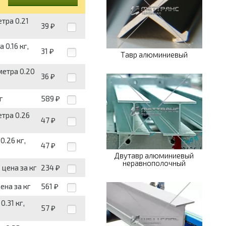
тра 0.21
39
₽
0.16 кг,
31
₽
Тавр алюминиевый
метра 0.20
36
₽
г
589
₽
етра 0.26
47
₽
0.26 кг,
47
₽
Двутавр алюминиевый
неравнополочный
 цена за кг
234
₽
ена за кг
561
₽
.31 кг,
57
₽