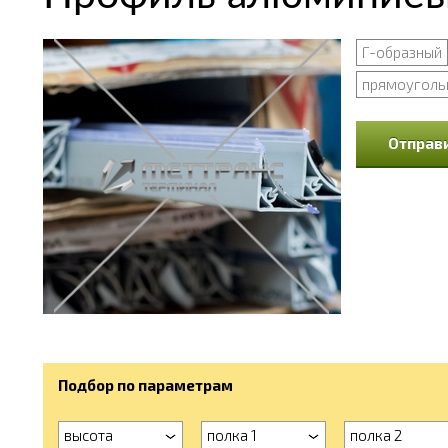
Г-образный
прямоуголь
Отправи
Подбор по параметрам
высота
полка 1
полка 2