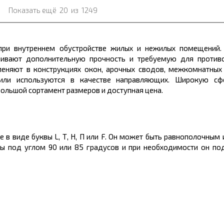
Показать ещё
20
из
1249
при внутреннем обустройстве жилых и нежилых помещений
чивают дополнительную прочность и требуемую для проти
меняют в конструкциях окон, арочных сводов, межкомнатных
или используются в качестве направляющих. Широкую сф
 большой
сортамент размеров
и доступная
цена.
е в виде буквы L, Т, Н, П или F. Он может быть равнополочным
ы под углом 90 или 85 градусов и при необходимости
он
под