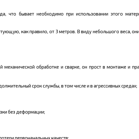
ида, что бывает необходимо при использовании этого матер
артующую, как правило, от 3
метров
. В виду небольшого
веса
, он
механической обработке и сварке, он прост в монтаже и пра
лжительный срок службы, в том числе и в агрессивных средах;
зки без деформации;
потери первоначальных качеств;