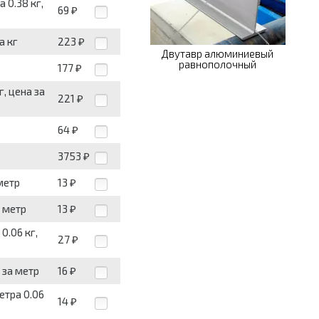
 0.38 кг,
69
₽
а кг
223
₽
Двутавр алюминиевый
равнополочный
177
₽
г, цена за
221
₽
64
₽
3753
₽
метр
13
₽
а метр
13
₽
0.06 кг,
27
₽
 за метр
16
₽
етра 0.06
14
₽