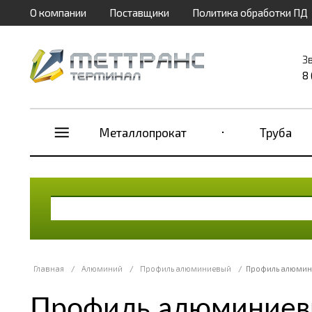
О компании
Поставщики
Политика обработки ПД
З
8
Металлопрокат
Труба
Главная
/
Алюминий
/
Профиль алюминиевый
/
Профиль алюмини
Профиль алюминиевы