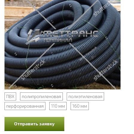
ПВХ
полипропиленовая
полиэтиленовая
перфорированная
110 мм
160 мм
Отправить заявку