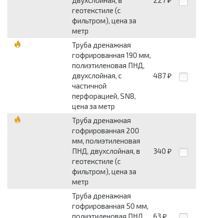
двухслойная, в
227
₽
геотекстиле (с
фильтром), цена за
метр
Труба дренажная
гофрированная 190 мм,
полиэтиленовая ПНД,
двухслойная, с
487
₽
частичной
перфорацией, SN8,
цена за метр
Труба дренажная
гофрированная 200
мм, полиэтиленовая
ПНД, двухслойная, в
340
₽
геотекстиле (с
фильтром), цена за
метр
Труба дренажная
гофрированная 50 мм,
полиэтиленовая ПНД,
63
₽