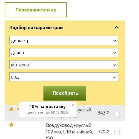
Перезвоните мне
Подбор по параметрам
диаметр
длина
материал
вид
Подобрать
-10% на доставку
Воздуховод круглый
343
действует до 08.08.2026
₽
102 мм, гибкий
Воздуховод круглый
102 мм, L 10 м, гибкий,
770
₽
ISO