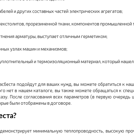
абелей и других составных частей электрических агрегатов;
текстолитов, прорезиненной ткани, компонентов промышленной 
отнения арматуры, выступает отличным герметиком;
нных узлах машин и механизмов;
плотнительный и термоизоляционный материал, который нашел с
е асбеста подойдут для ваших нужд, вы можете обратиться к на
рого нет в нашем каталоге, вы также можете обращаться к спе
азу. После согласования всех параметров (в первую очередь
орые были отображены в договоре.
еста?
 демонстрирует минимальную теплопроводность, высокую прочн