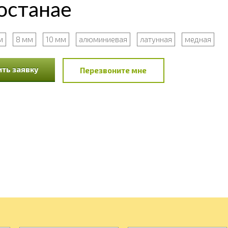
останае
м
8 мм
10 мм
алюминиевая
латунная
медная
ть заявку
Перезвоните мне