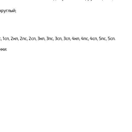
круглый;
, 2кп, 2пс, 2сп, 3кп, 3пс, 3сп, 3сп, 4кп, 4пс, 4сп, 5пс, 5сп.
нки: