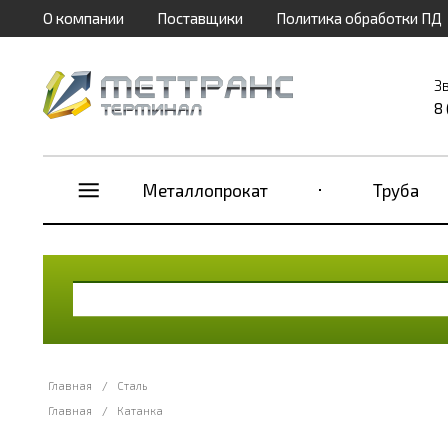
О компании
Поставщики
Политика обработки ПД
З
8
Металлопрокат
Труба
Главная
/
Сталь
Главная
/
Катанка