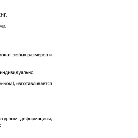
СНГ.
ми.
рокат любых размеров и
 индивидуально.
чиком), изготавливается
ературным деформациям,
: