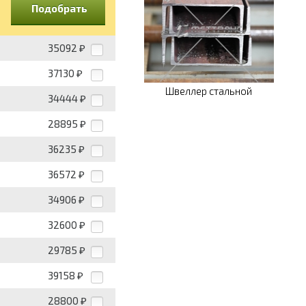
Подобрать
35092
₽
37130
₽
Швеллер стальной
34444
₽
28895
₽
36235
₽
36572
₽
34906
₽
32600
₽
29785
₽
39158
₽
28800
₽