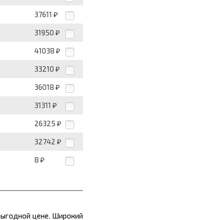
37611
₽
31950
₽
41038
₽
33210
₽
36018
₽
31311
₽
26325
₽
32742
₽
8
₽
выгодной цене. Широкий