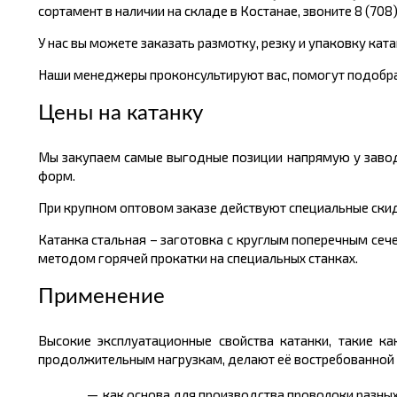
сортамент в наличии на складе в Костанае, звоните 8 (708
У нас вы можете заказать размотку, резку и упаковку ката
Наши менеджеры проконсультируют вас, помогут подобра
Цены на катанку
Мы закупаем самые выгодные позиции напрямую у завод
форм.
При крупном оптовом заказе действуют специальные скид
Катанка стальная – заготовка с круглым поперечным сеч
методом горячей прокатки на специальных станках.
Применение
Высокие эксплуатационные свойства катанки, такие ка
продолжительным нагрузкам, делают её востребованной в 
как основа для производства проволоки разны