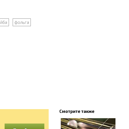
йба
фольга
Смотрите также