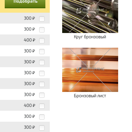
Подобрать
300
₽
300
₽
Круг бронзовый
400
₽
300
₽
300
₽
300
₽
300
₽
300
₽
Бронзовый лист
400
₽
300
₽
300
₽