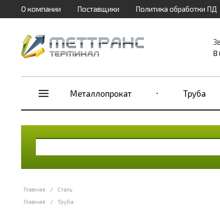
О компании
Поставщики
Политика обработки ПД
З
8
Металлопрокат
Труба
Главная
/
Сталь
Главная
/
Труба