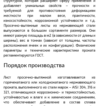
структурой, которая расширяет сферу применения и
добавляет уникальных свойств – прочности и
требуемой для противостояния деформациям
жесткости при малом весе, практичности,
износостойкости, коррозионной устойчивости и т.д.
Просечно
-вытяжные листы из нержавеющей стали
выпускаются в большом
сортаменте размеров.
Они
имеют разную площадь в
м2
(в зависимости от длины и
ширины), вес в
тоннах
(зависит от
толщины
, частоты
расположения ячеек и их конфигурации). Физические
параметры и технические характеристики проката
регламентируются ГОСТ.
Порядок производства
Лист
просечно
-вытяжной изготавливается из
горячекатаного или холоднокатаного нержавеющего
проката, выполненного из стали марок
–
AISI 304, 316 и
321, отличающихся коррозионно- и термостойкостью,
устойчивостью к влаге и к химическим соединениям,
что обеспечивает добавление в состав сплава