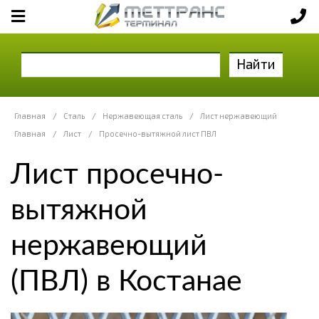
Найти
Главная
/
Сталь
/
Нержавеющая сталь
/
Лист нержавеющий
Главная
/
Лист
/
Просечно-вытяжной лист ПВЛ
Лист просечно-
вытяжной
нержавеющий
(ПВЛ) в Костанае