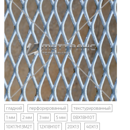
гладкий
перфорированный
текстурированный
1 мм
2 мм
3 мм
5 мм
08Х18Н10Т
10Х17Н13М2Т
12Х18Н10Т
20Х13
40Х13