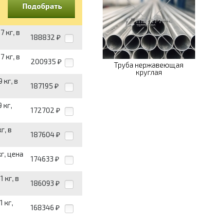
Подобрать
 кг, в
188832
₽
 кг, в
200935
₽
Труба нержавеющая
круглая
 кг, в
187195
₽
 кг,
172702
₽
г, в
187604
₽
г, цена
174633
₽
 кг, в
186093
₽
 кг,
168346
₽