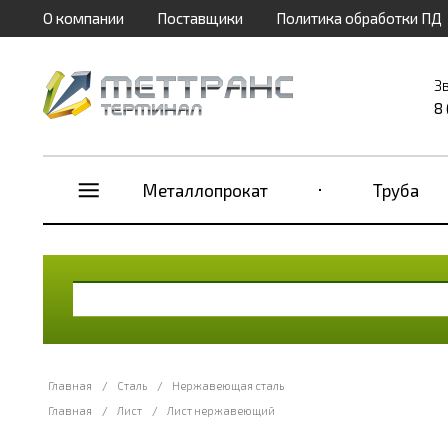
О компании
Поставщики
Политика обработки ПД
З
8
Металлопрокат
Труба
Главная
/
Сталь
/
Нержавеющая сталь
Главная
/
Лист
/
Лист нержавеющий