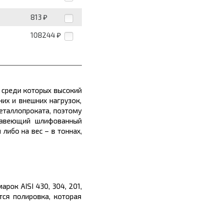
813
₽
108244
₽
 среди которых высокий
их и внешних нагрузок,
еталлопроката
, поэтому
ржавеющий шлифованный
я либо на вес – в
тоннах
,
ок AISI 430, 304, 201,
ся полировка, которая