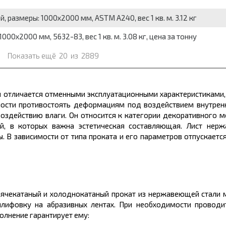
 размеры: 1000x2000 мм, ASTM A240, вес 1 кв. м. 3.12 кг
00x2000 мм, 5632-83, вес 1 кв. м. 3.08 кг, цена за тонну
Показать ещё
20
из
2889
 отличается отменными эксплуатационными характеристиками,
бности противостоять деформациям под воздействием внутренн
оздействию влаги. Он относится к категории декоративного
м
ий, в которых важна эстетическая составляющая. Лист не
ы
. В зависимости от типа проката и его параметров отпускаетс
ячекатаный и холоднокатаный прокат из нержавеющей стали мар
лифовку на абразивных лентах. При необходимости проводит
олнение гарантирует ему: