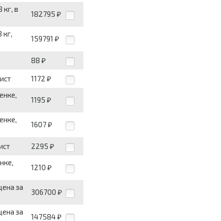
 кг, в
182795
₽
 кг,
159791
₽
88
₽
лист
1172
₽
енке,
1195
₽
енке,
1607
₽
ист
2295
₽
нке,
1210
₽
цена за
306700
₽
цена за
147584
₽