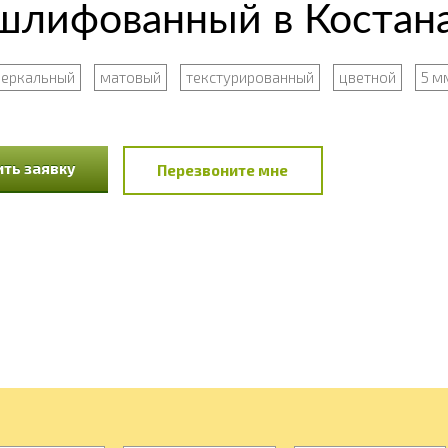
шлифованный в Костан
зеркальный
матовый
текстурированный
цветной
5 м
ть заявку
Перезвоните мне