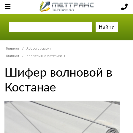
Найти
Главная
/
Асбестоцемент
Главная
/
Кровельные материалы
Шифер волновой в
Костанае