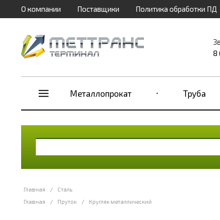
О компании
Поставщики
Политика обработки ПД
З
8
Металлопрокат
Труба
Главная
/
Сталь
Главная
/
Пруток
/
Кругляк металлический