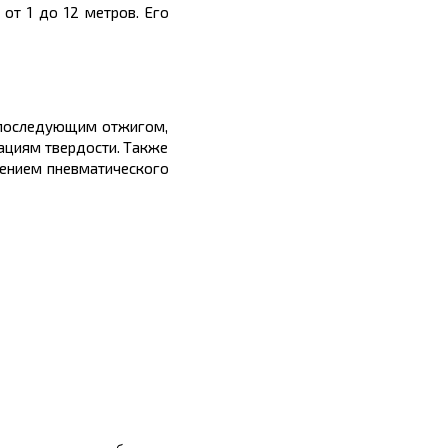
 от 1 до 12
метров.
Его
с последующим отжигом,
ациям твердости. Также
нением пневматическ
ого