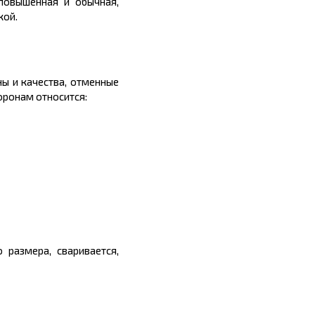
повышенная и обычная,
кой.
ны
и качества, отменные
оронам относится:
 размера, сваривается,