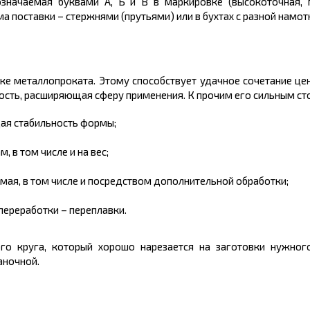
означаемая буквами А, Б и В
в
маркировке (высокоточная, 
а поставки – стержнями (прутьями) или в бухтах с разной намот
нке металлопроката. Этому способствует удачное сочетание
це
ость, расширяющая сферу применения. К прочим его сильным ст
ая стабильность формы;
 в том числе и на вес;
мая, в том числе и посредством дополнительной обработки;
ереработки – переплавки.
го круга, который хорошо нарезается на заготовки нужного
аночной.