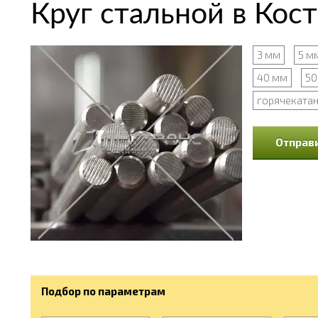
Круг стальной в Кос
3 мм
5 м
40 мм
50
горячеката
Отправи
Подбор по параметрам