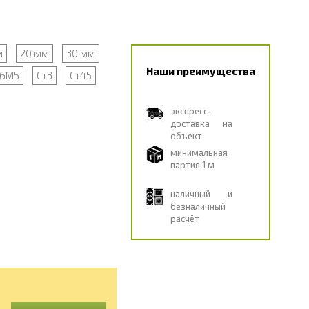
м
20 мм
30 мм
Наши преимущества
6М5
Ст3
Ст45
экспресс-
доставка на
объект
минимальная
партия 1 м
наличный и
безналичный
расчёт