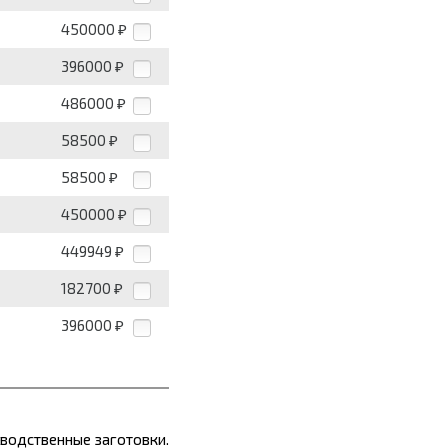
450000
₽
396000
₽
486000
₽
58500
₽
58500
₽
450000
₽
449949
₽
182700
₽
396000
₽
водственные заготовки.