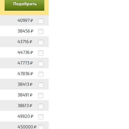
Подобрать
40997
₽
38456
₽
43716
₽
44736
₽
47773
₽
47836
₽
38413
₽
38491
₽
38613
₽
49920
₽
450000
₽