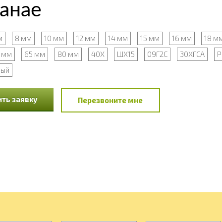
танае
м
8 мм
10 мм
12 мм
14 мм
15 мм
16 мм
18 м
 мм
65 мм
80 мм
40Х
ШХ15
09Г2С
30ХГСА
Р
ный
ть заявку
Перезвоните мне