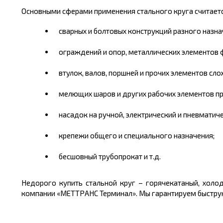
Основными сферами применения стального круга считаетс
сварных и болтовых конструкций разного назна
ограждений и опор,
металлических
элементов ф
втулок, валов, поршней и прочих элементов сло
мелющих шаров и других рабочих элементов п
насадок на ручной, электрический и пневматиче
крепежи общего и специального назначения;
бесшовный трубопрокат и т.д.
Недорого
купить
стальной круг – горячекатаный, хол
компании «МЕТТРАНС Терминал». Мы гарантируем быструю 