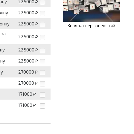
онну
225000
₽
онну
225000
₽
тонну
225000
₽
Квадрат нержавеющий
 за
225000
₽
нну
225000
₽
нну
225000
₽
ну
270000
₽
270000
₽
171000
₽
171000
₽