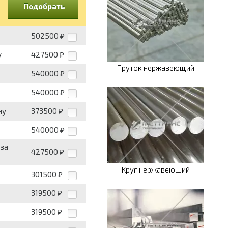
Подобрать
502500
₽
у
427500
₽
Пруток нержавеющий
540000
₽
540000
₽
ну
373500
₽
540000
₽
 за
427500
₽
Круг нержавеющий
301500
₽
319500
₽
319500
₽