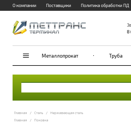
О компании
Поставщики
Политика обработки ПД
З
8
Металлопрокат
Труба
Главная
/
Сталь
/
Нержавеющая сталь
Главная
/
Поковка