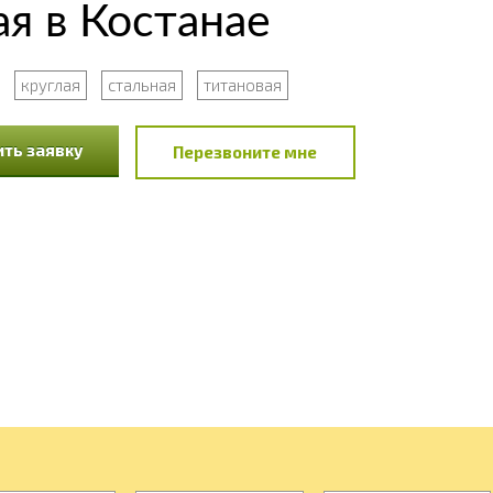
я в Костанае
круглая
стальная
титановая
ть заявку
Перезвоните мне