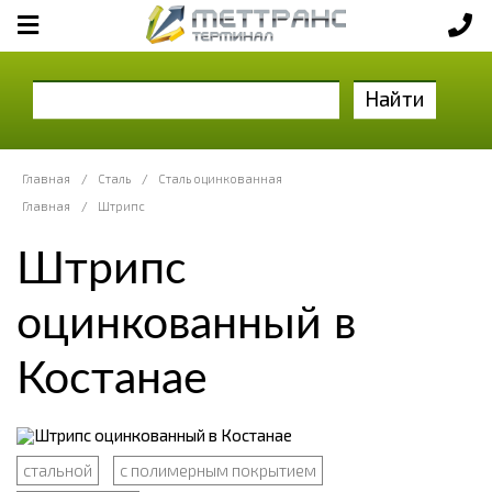
Найти
Главная
/
Сталь
/
Сталь оцинкованная
Главная
/
Штрипс
Штрипс
оцинкованный в
Костанае
стальной
с полимерным покрытием