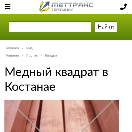
Найти
Главная
/
Медь
Главная
/
Пруток
/
Квадрат
Медный квадрат в
Костанае