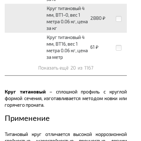
Круг титановый 4
мм, ВТ1-0, вес 1
2880
₽
метра 0.06 кг, цена
за кг
Круг титановый 4
мм, ВТ16, вес 1
61
₽
метра 0.06 кг, цена
за метр
Показать ещё
20
из
1167
Круг титановый
– сплошной профиль с круглой
формой сечения, изготавливается методом ковки или
горячего проката.
Применение
Титановый круг отличается высокой коррозионной
стойкостью, жаростойкостью, прочностью, легким