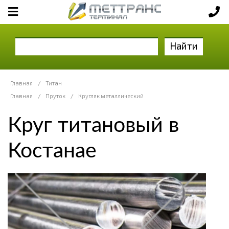
Найти
Главная
/
Титан
Главная
/
Пруток
/
Кругляк металлический
Круг титановый в
Костанае