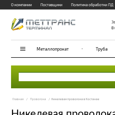
О компании
Поставщики
Политика обработки ПД
З
8
Металлопрокат
Труба
Главная
/
Проволока
/
Никелевая проволока в Костанае
Никелевая проволока