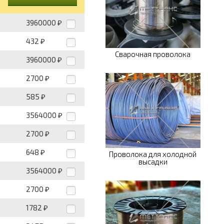
3960000
₽
432
₽
Сварочная проволока
3960000
₽
2700
₽
585
₽
3564000
₽
2700
₽
648
₽
Проволока для холодной
высадки
3564000
₽
2700
₽
1782
₽