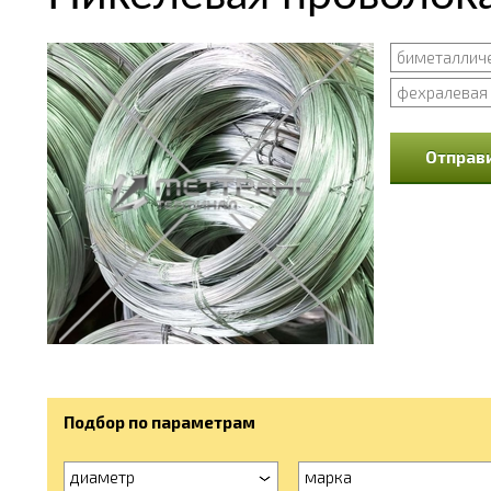
биметаллич
фехралевая
Отправи
Подбор по параметрам
диаметр
марка