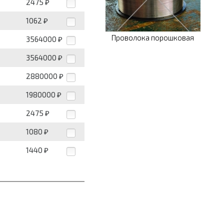
2475
₽
1062
₽
Проволока порошковая
3564000
₽
3564000
₽
2880000
₽
1980000
₽
2475
₽
1080
₽
1440
₽