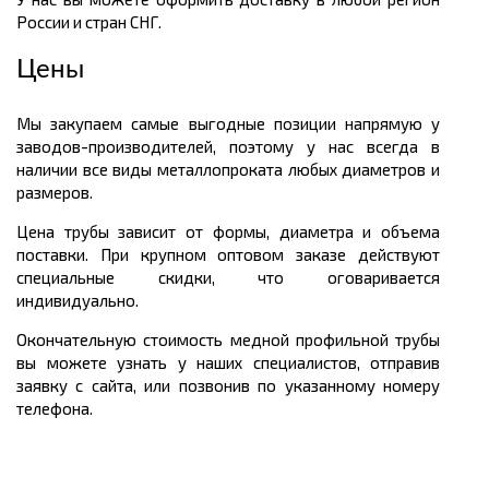
России и стран СНГ.
Цены
Мы закупаем самые выгодные позиции напрямую у
заводов-производителей, поэтому у нас всегда в
наличии все виды металлопроката любых диаметров и
размеров.
Цена трубы зависит от формы, диаметра и объема
поставки. При крупном оптовом заказе действуют
специальные скидки, что оговаривается
индивидуально.
Окончательную стоимость медной профильной трубы
вы можете узнать у наших специалистов, отправив
заявку с сайта, или позвонив по указанному номеру
телефона.