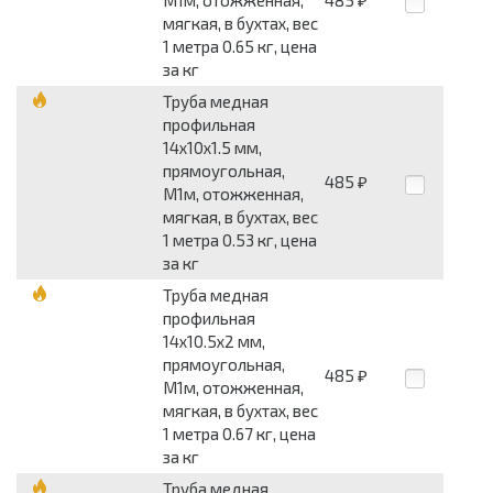
₽
мягкая, в бухтах, вес
1 метра 0.65 кг, цена
за кг
Труба медная
профильная
14x10x1.5 мм,
прямоугольная,
485
₽
М1м, отожженная,
мягкая, в бухтах, вес
1 метра 0.53 кг, цена
за кг
Труба медная
профильная
14x10.5x2 мм,
прямоугольная,
485
₽
М1м, отожженная,
мягкая, в бухтах, вес
1 метра 0.67 кг, цена
за кг
Труба медная