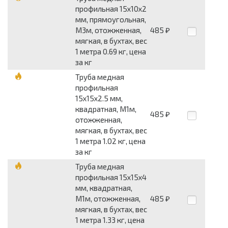
профильная 15x10x2
мм, прямоугольная,
М3м, отожженная,
485
₽
мягкая, в бухтах, вес
1 метра 0.69 кг, цена
за кг
Труба медная
профильная
15x15x2.5 мм,
квадратная, М1м,
485
₽
отожженная,
мягкая, в бухтах, вес
1 метра 1.02 кг, цена
за кг
Труба медная
профильная 15x15x4
мм, квадратная,
М1м, отожженная,
485
₽
мягкая, в бухтах, вес
1 метра 1.33 кг, цена