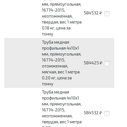
мм, прямоугольная,
16774-2015,
584532
₽
неотожженная,
твердая, вес 1 метра
0.18 кг, цена за
тонну
Труба медная
профильная 4x10x1
мм, прямоугольная,
16774-2015,
584425
₽
отожженная,
мягкая, вес 1 метра
0.20 кг, цена за
тонну
Труба медная
профильная 4x10x1
мм, прямоугольная,
16774-2015,
584532
₽
неотожженная,
твердая, вес 1 метра