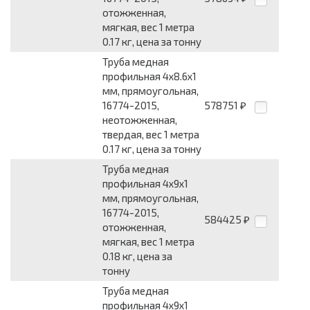
отожженная,
мягкая, вес 1 метра
0.17 кг, цена за тонну
Труба медная
профильная 4x8.6x1
мм, прямоугольная,
16774-2015,
578751
₽
неотожженная,
твердая, вес 1 метра
0.17 кг, цена за тонну
Труба медная
профильная 4x9x1
мм, прямоугольная,
16774-2015,
584425
₽
отожженная,
мягкая, вес 1 метра
0.18 кг, цена за
тонну
Труба медная
профильная 4x9x1