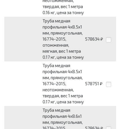
неотожженная,
твердая, вес 1 метра
0.16 кг, цена за тонну
Труба медная
профильная 4x8.5x1
мм, прямоугольная,
16774-2015,
578634
₽
отожженная,
мягкая, вес 1 метра
0.17 кг, цена за тонну
Труба медная
профильная 4x8.5x1
мм, прямоугольная,
16774-2015,
578751
₽
неотожженная,
твердая, вес 1 метра
0.17 кг, цена за тонну
Труба медная
профильная 4x8.6x1
мм, прямоугольная,
16774-2015,
578634
₽