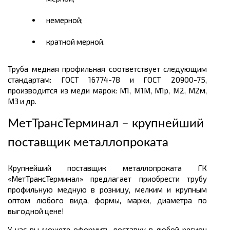
немерной;
кратной мерной.
Труба медная профильная соответствует следующим
стандартам: ГОСТ 16774-78 и ГОСТ 20900-75,
производится из меди марок: М1, М1М, М1р, М2, М2м,
М3 и др.
МетТрансТерминал – крупнейший
поставщик металлопроката
Крупнейший поставщик металлопроката ГК
«МетТрансТерминал» предлагает приобрести трубу
профильную медную в розницу, мелким и крупным
оптом любого вида, формы, марки, диаметра по
выгодной цене!
У нас вы можете оформить доставку в любой регион