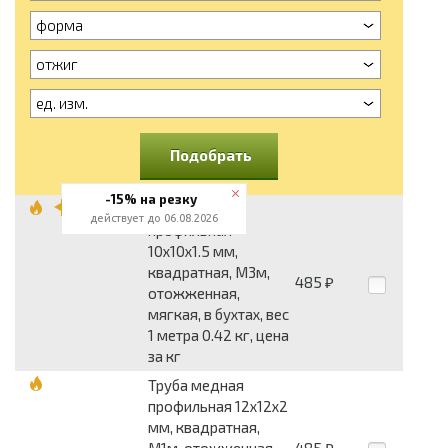
форма
отжиг
ед. изм.
Подобрать
-15% на резку
Труба медная
действует до 06.08.2026
профильная
10x10x1.5 мм,
квадратная, М3м,
485
₽
отожженная,
мягкая, в бухтах, вес
1 метра 0.42 кг, цена
за кг
Труба медная
профильная 12x12x2
мм, квадратная,
М1м, отожженная,
485