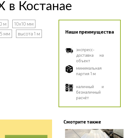
 в Костанае
0 м
10х10 мм
Наши преимущества
.5 мм
высота 1 м
экспресс-
доставка на
объект
минимальная
партия 1 м
наличный и
безналичный
расчёт
Смотрите также