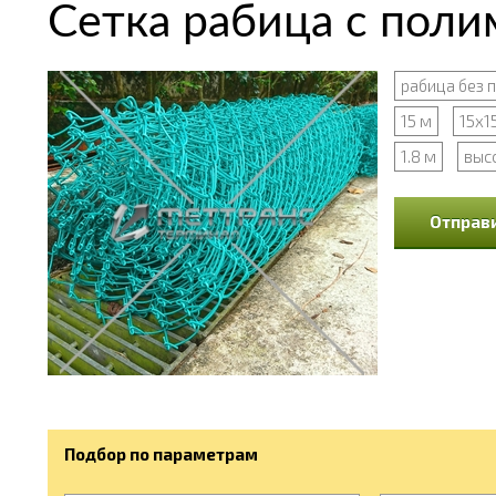
Сетка рабица с пол
рабица без 
15 м
15х1
1.8 м
выс
Отправи
Подбор по параметрам