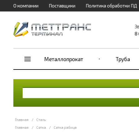
О компании
Поставщики
Политика обработки ПД
З
8
Металлопрокат
Труба
Главная
/
Сталь
Главная
/
Сетка
/
Сетка рабица