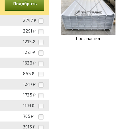
Подобрать
2747
₽
2291
₽
Профнастил
1215
₽
1221
₽
1628
₽
855
₽
1247
₽
1725
₽
1193
₽
765
₽
3915
₽