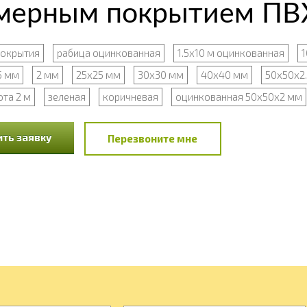
имерным покрытием ПВХ
покрытия
рабица оцинкованная
1.5х10 м оцинкованная
1
5 мм
2 мм
25х25 мм
30х30 мм
40х40 мм
50х50х2
ота 2 м
зеленая
коричневая
оцинкованная 50х50х2 мм
ть заявку
Перезвоните мне