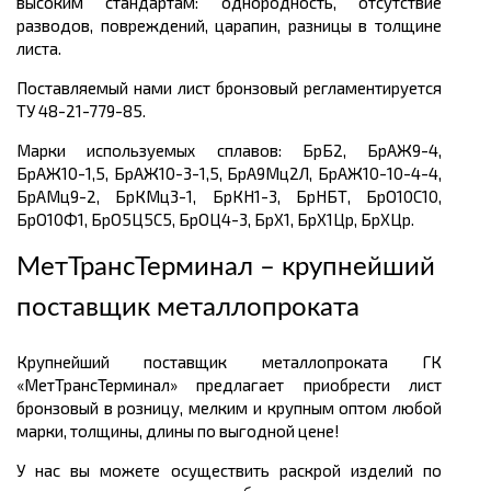
высоким стандартам: однородность, отсутствие
разводов, повреждений, царапин, разницы в толщине
листа.
Поставляемый нами лист бронзовый регламентируется
ТУ 48-21-779-85.
Марки используемых сплавов: БрБ2, БрАЖ9-4,
БрАЖ10-1,5, БрАЖ10-3-1,5, БрА9Мц2Л, БрАЖ10-10-4-4,
БрАМц9-2, БрКМц3-1, БрКН1-3, БрНБТ, БрО10С10,
БрО10Ф1, БрО5Ц5С5, БрОЦ4-3, БрХ1, БрХ1Цр, БрХЦр.
МетТрансТерминал – крупнейший
поставщик металлопроката
Крупнейший поставщик металлопроката ГК
«МетТрансТерминал» предлагает приобрести лист
бронзовый в розницу, мелким и крупным оптом любой
марки, толщины, длины по выгодной цене!
У нас вы можете осуществить раскрой изделий по