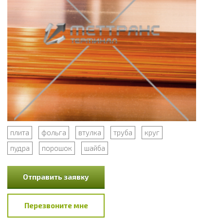
плита
фольга
втулка
труба
круг
пудра
порошок
шайба
Отправить заявку
Перезвоните мне