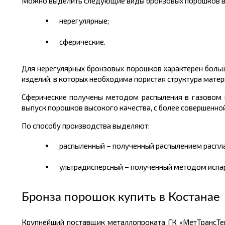
Можно выделить следующие виды бронзовых порошков в 
нерегулярные;
сферические.
Для нерегулярных бронзовых порошков характерен больш
изделий, в которых необходима пористая структура мате
Сферические получены методом распыления в газовом 
выпуск порошков высокого качества, с более совершенной
По способу производства выделяют:
распыленный – полученный распылением распла
ультрадисперсный – полученный методом испар
Бронза порошок купить в Костанае
Крупнейший поставщик металлопроката ГК «МетТрансТе