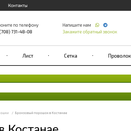
Контакты
воните по телефону
Напишите нам
 (708) 731-48-08
Закажите обратный звонок
Лист
Сетка
Проволок
рошки
/
Бронзовый порошок в Костанае
в Костанае