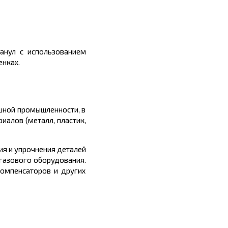
анул с использованием
енках.
шной промышленности, в
иалов (металл, пластик,
ия и упрочнения деталей
газового оборудования.
омпенсаторов и других