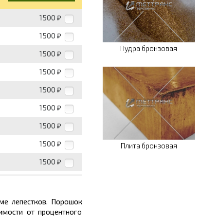
1500
₽
1500
₽
Пудра бронзовая
1500
₽
1500
₽
1500
₽
1500
₽
1500
₽
1500
₽
Плита бронзовая
1500
₽
ме лепестков. Порошок
имости от процентного