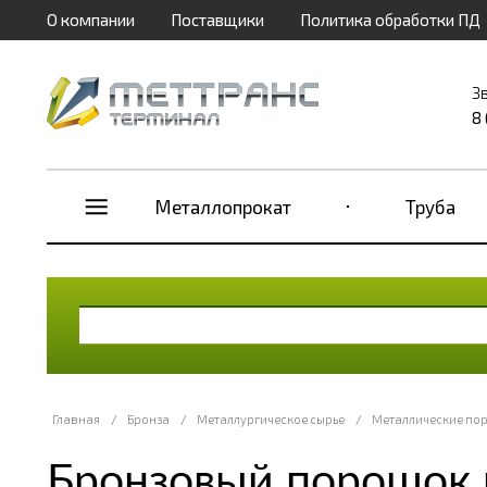
О компании
Поставщики
Политика обработки ПД
З
8
Металлопрокат
Труба
Главная
/
Бронза
/
Металлургическое сырье
/
Металлические по
Бронзовый порошок 