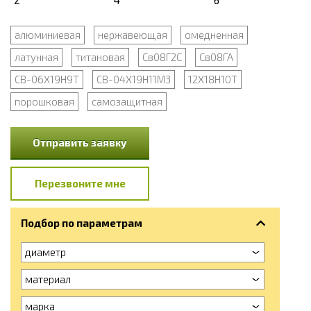
алюминиевая
нержавеющая
омедненная
латунная
титановая
Св08Г2С
Св08ГА
СВ-06Х19Н9Т
СВ-04Х19Н11М3
12Х18Н10Т
порошковая
самозащитная
Отправить заявку
Перезвоните мне
Подбор по параметрам
диаметр
материал
марка