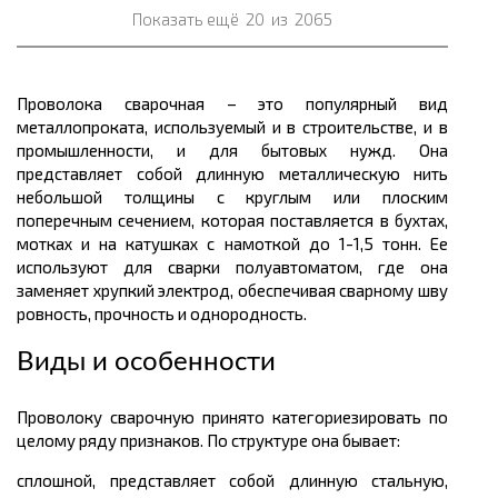
Показать ещё
20
из
2065
Проволока сварочная – это популярный вид
металлопрокат
а, используемый и в строительстве, и в
промышленности, и для бытовых нужд. Она
представляет собой длинную металлическую нить
небольшой
толщины
с круглым или плоским
поперечным сечением, которая поставляется в
бухтах
,
мотках и на катушках с намоткой до 1-1,5
тонн.
Ее
используют
для сварки
полуавтоматом, где
она
заменяет хрупкий электрод, обеспечивая сварному шву
ровность, прочность и однородность.
Виды и особенности
Проволоку сварочную принято
категориезировать
по
целому ряду признаков. По структуре она бывает:
сплошной, представляет собой длинную стальную,