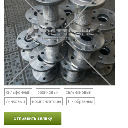
сильфонный
резиновый
сальниковый
линзовый
компенсаторы
П - образный
Отправить заявку