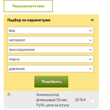
Перезвоните мне
Подбор по параметрам
вид
материал
присоединение
марка
давление
Подобрать
Компенсатор
фланцевый 50 мм,
3076
₽
Ру16, цена за штуку