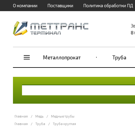
О компании
Поставщики
Политика обработки ПД
З
8
Металлопрокат
Труба
Главная
/
Медь
/
Медные трубы
Главная
/
Труба
/
Труба круглая