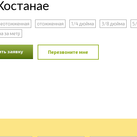
Костанае
неотожженная
отожженная
1/4 дюйма
3/8 дюйма
5
а за метр
ть заявку
Перезвоните мне