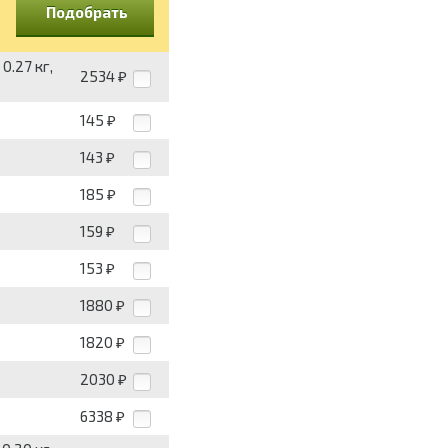
Подобрать
0.27 кг,
2534
₽
145
₽
143
₽
185
₽
159
₽
153
₽
1880
₽
1820
₽
2030
₽
6338
₽