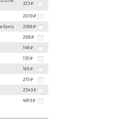
0.20 кг,
323
₽
2070
₽
за бухту
2066
₽
208
₽
148
₽
135
₽
165
₽
215
₽
2543
₽
4813
₽