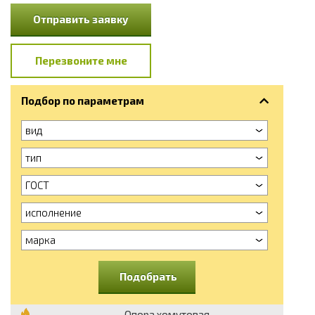
Отправить заявку
Перезвоните мне
Подбор по параметрам
вид
тип
ГОСТ
исполнение
марка
Подобрать
Опора хомутовая,