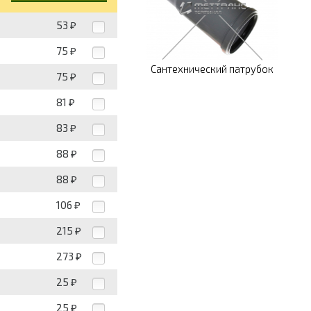
53
₽
75
₽
Сантехнический патрубок
75
₽
81
₽
83
₽
88
₽
88
₽
106
₽
215
₽
273
₽
25
₽
25
₽