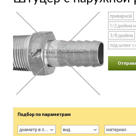
приварной
1/2 дюйма н
3/8 дюйма
под шланг с
Отправи
Подбор по параметрам
диаметр в люймах
вид
материал