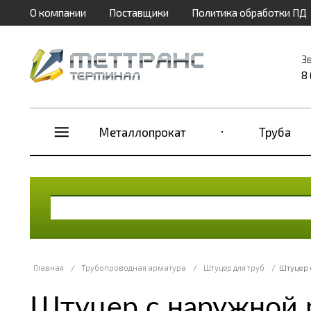
О компании
Поставщики
Политика обработки ПД
З
8
Металлопрокат
Труба
Главная
/
Трубопроводная арматура
/
Штуцер для труб
/
Штуцер 
Штуцер с наружной р