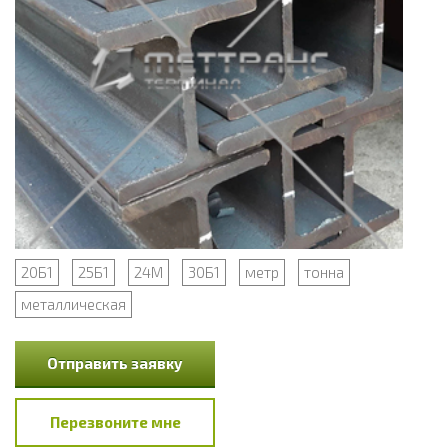
20Б1
25Б1
24М
30Б1
метр
тонна
металлическая
Отправить заявку
Перезвоните мне