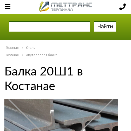
Найти
Главная
/
Сталь
Главная
/
Двутавровая балка
Балка 20Ш1 в
Костанае