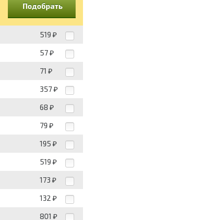
Подобрать
519
₽
57
₽
71
₽
357
₽
68
₽
79
₽
195
₽
519
₽
173
₽
132
₽
801
₽