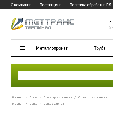
О компании
Поставщики
Политика обработки ПД
З
8
Металлопрокат
Труба
Главная
/
Сталь
/
Сталь оцинкованная
/
Сетка оцинкованная
Главная
/
Сетка
/
Сетка сварная