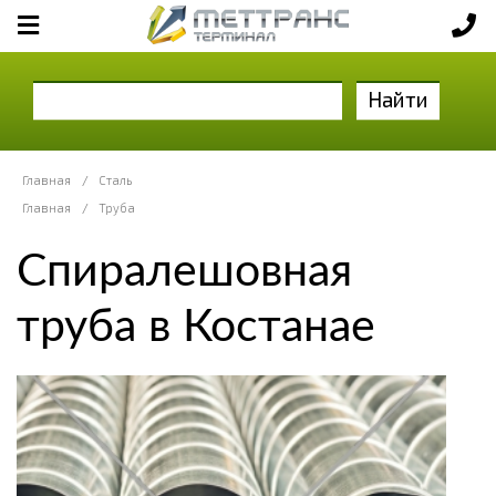
Найти
Главная
/
Сталь
Главная
/
Труба
Спиралешовная
труба в Костанае