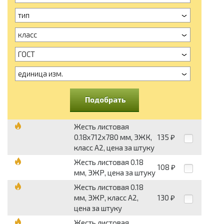
тип
класс
ГОСТ
единица изм.
Подобрать
Жесть листовая
0.18х712х780 мм, ЭЖК,
135
₽
класс А2, цена за штуку
Жесть листовая 0.18
108
₽
мм, ЭЖР, цена за штуку
Жесть листовая 0.18
мм, ЭЖР, класс А2,
130
₽
цена за штуку
Жесть листовая