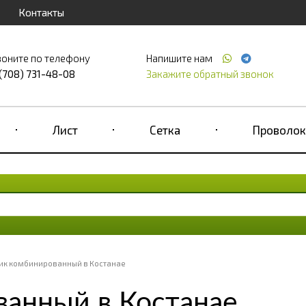
Контакты
воните по телефону
Напишите нам
 (708) 731-48-08
Закажите обратный звонок
Лист
Сетка
Проволок
ик комбинированный в Костанае
ванный в Костанае