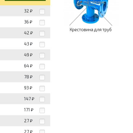
32
₽
36
₽
Крестовина для труб
42
₽
43
₽
49
₽
64
₽
78
₽
93
₽
147
₽
171
₽
27
₽
27
₽