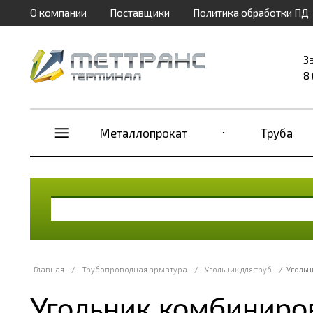
О компании
Поставщики
Политика обработки ПД
З
8
Металлопрокат
Труба
Главная
/
Трубопроводная арматура
/
Угольник для труб
/
Угольн
Угольник комбиниро