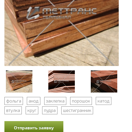
фольга
анод
заклепка
порошок
катод
втулка
круг
пудра
шестигранник
Отправить заявку