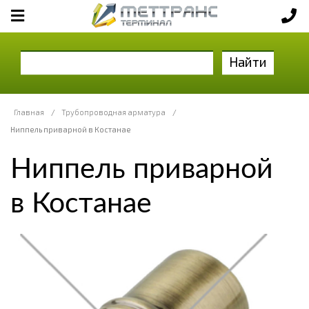
Найти
Главная
/
Трубопроводная арматура
/
Ниппель приварной в Костанае
Ниппель приварной
в Костанае