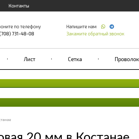
Контакты
воните по телефону
Напишите нам
 (708) 731-48-08
Закажите обратный звонок
Лист
Сетка
Проволок
станае
вая 20 мм в Костанае