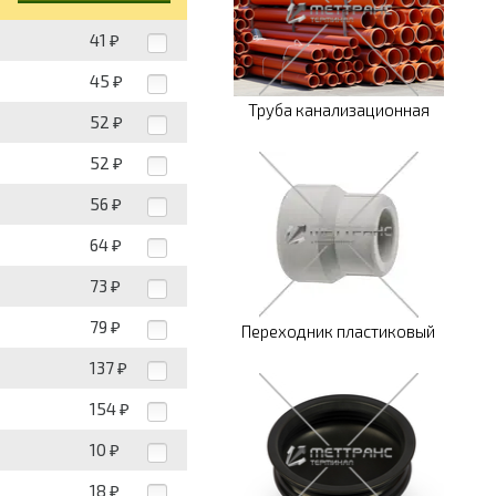
41
₽
45
₽
Труба канализационная
52
₽
52
₽
56
₽
64
₽
73
₽
79
₽
Переходник пластиковый
137
₽
154
₽
10
₽
18
₽