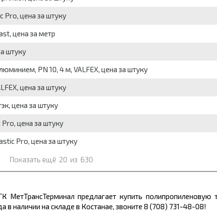
c Pro, цена за штуку
st, цена за метр
за штуку
юминием, PN 10, 4 м, VALFEX, цена за штуку
LFEX, цена за штуку
эк, цена за штуку
 Pro, цена за штуку
stic Pro, цена за штуку
Показать ещё
20
из
630
ГК МетТрансТерминал предлагает купить полипропиленовую т
а в наличии на складе в Костанае, звоните 8 (708) 731-48-08!