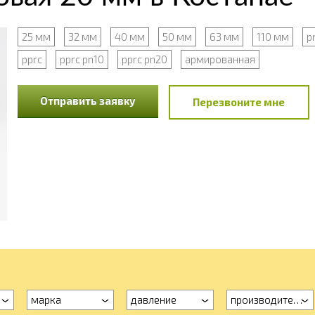
25 мм
32 мм
40 мм
50 мм
63 мм
110 мм
p
pprc
pprc pn10
pprc pn20
армированная
Отправить заявку
Перезвоните мне
марка
давление
производитель