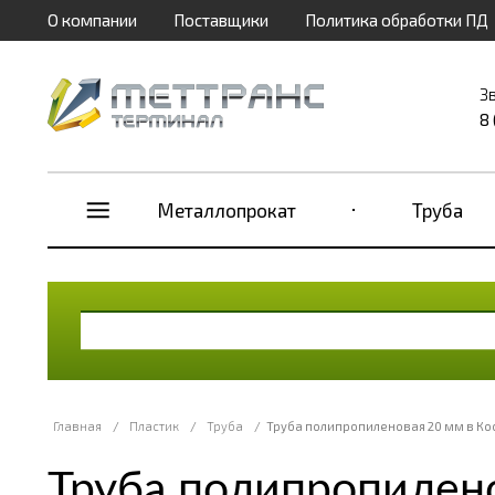
О компании
Поставщики
Политика обработки ПД
З
8
Металлопрокат
Труба
Главная
/
Пластик
/
Труба
/
Труба полипропиленовая 20 мм в Ко
Труба полипропилено