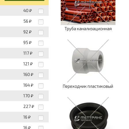
40
₽
56
₽
Труба канализационная
92
₽
95
₽
117
₽
121
₽
160
₽
164
₽
Переходник пластиковый
170
₽
227
₽
16
₽
16
₽