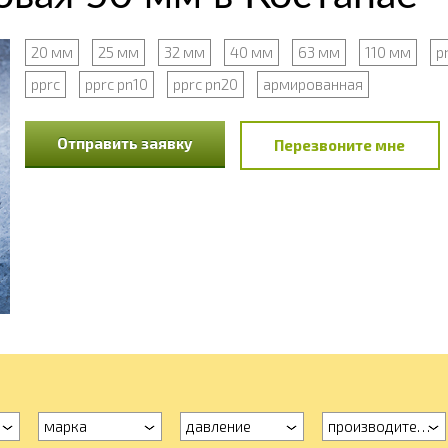
20 мм
25 мм
32 мм
40 мм
63 мм
110 мм
p
pprc
pprc pn10
pprc pn20
армированная
Отправить заявку
Перезвоните мне
марка
давление
производитель