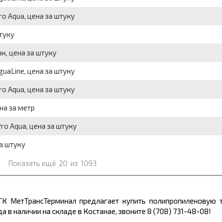
o Aqua, цена за штуку
туку
к, цена за штуку
uaLine, цена за штуку
o Aqua, цена за штуку
на за метр
ro Aqua, цена за штуку
а штуку
Показать ещё
20
из
1093
ГК МетТрансТерминал предлагает купить полипропиленовую 
а в наличии на складе в Костанае, звоните 8 (708) 731-48-08!