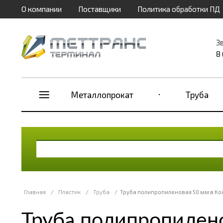
О компании
Поставщики
Политика обработки ПД
З
8
Металлопрокат
Труба
Главная
/
Пластик
/
Труба
/
Труба полипропиленовая 50 мм в Ко
Труба полипропилено