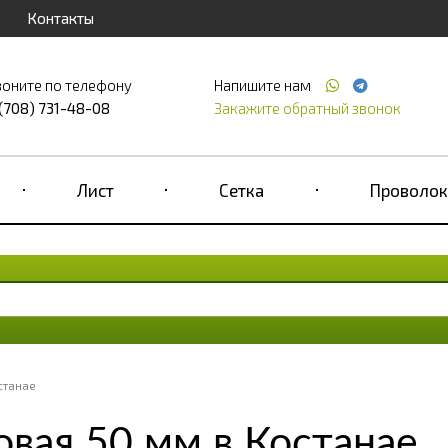
Контакты
воните по телефону
Напишите нам
 (708) 731-48-08
Закажите обратный звонок
Лист
Сетка
Проволок
станае
вая 50 мм в Костанае