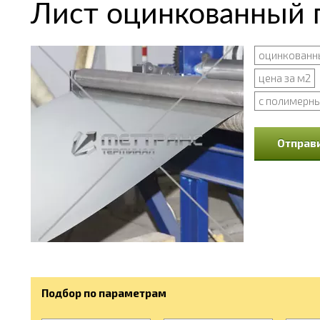
Лист оцинкованный г
оцинкованн
цена за м2
с полимерн
Отправи
Подбор по параметрам