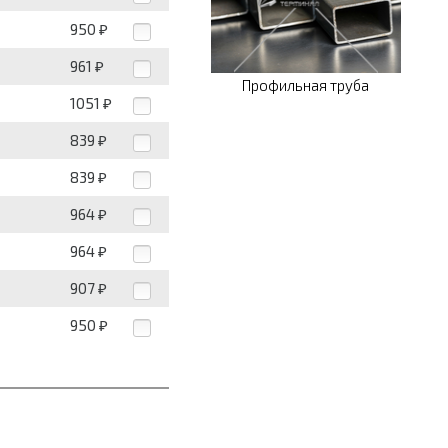
950
₽
961
₽
Профильная труба
1051
₽
839
₽
839
₽
964
₽
964
₽
907
₽
950
₽