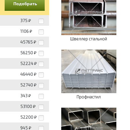
Подобрать
375
₽
1106
₽
Швеллер стальной
45765
₽
56250
₽
52224
₽
46440
₽
52740
₽
343
₽
Профнастил
53100
₽
52200
₽
945
₽