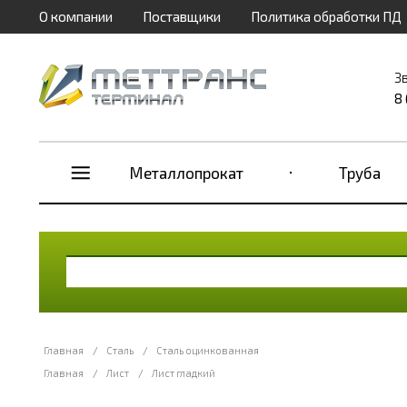
О компании
Поставщики
Политика обработки ПД
З
8
Металлопрокат
Труба
Главная
/
Сталь
/
Сталь оцинкованная
Главная
/
Лист
/
Лист гладкий