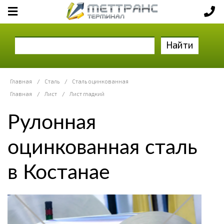
Найти
Главная
/
Сталь
/
Сталь оцинкованная
Главная
/
Лист
/
Лист гладкий
Рулонная
оцинкованная сталь
в Костанае