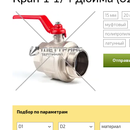
15 мм
20
муфтовый
полипропил
латунный
Отправи
Подбор по параметрам
D1
D2
материал