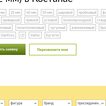
 мм
25 мм
40 мм
50 мм
шаровой
пробковый
ф
приварной
прямой
угловой
полнопроходной
стан
еновый
полиэтиленовый
чугунный
алюминиевый
бр
Danfoss
LD
Valtec
Бугатти
ть заявку
Перезвоните мне
фигура
бренд
присоединение