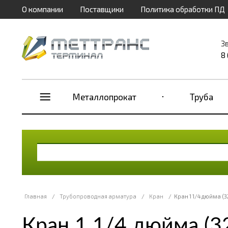
О компании
Поставщики
Политика обработки ПД
З
8
Металлопрокат
Труба
Главная
/
Трубопроводная арматура
/
Кран
/
Кран 1 1/4 дюйма (
Кран 1 1/4 дюйма (3