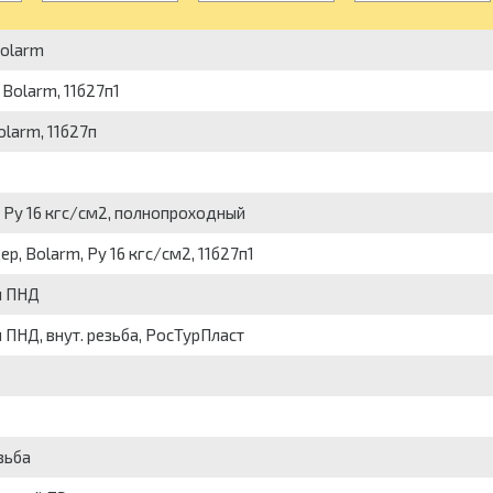
Bolarm
 Bolarm, 11б27п1
olarm, 11б27п
, Py 16 кгс/см2, полнопроходный
р, Bolarm, Py 16 кгс/см2, 11б27п1
й ПНД
й ПНД, внут. резьба, РосТурПласт
езьба