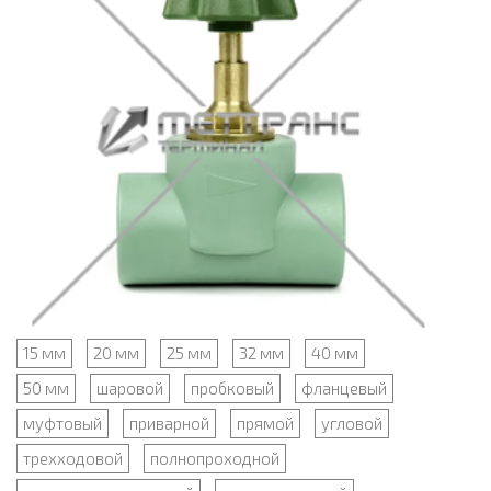
15 мм
20 мм
25 мм
32 мм
40 мм
50 мм
шаровой
пробковый
фланцевый
муфтовый
приварной
прямой
угловой
трехходовой
полнопроходной