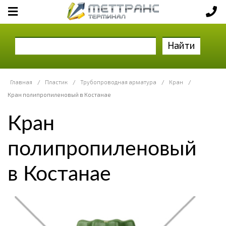
Найти
Главная
/
Пластик
/
Трубопроводная арматура
/
Кран
/
Кран полипропиленовый в Костанае
Кран
полипропиленовый
в Костанае