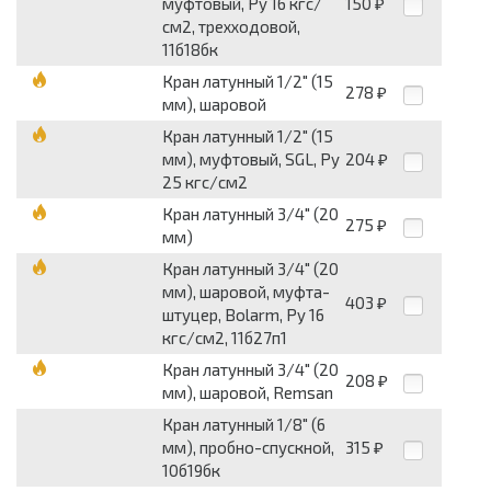
муфтовый, Py 16 кгс/
150
₽
см2, трехходовой,
11б18бк
Кран латунный 1/2" (15
278
₽
мм), шаровой
Кран латунный 1/2" (15
мм), муфтовый, SGL, Py
204
₽
25 кгс/см2
Кран латунный 3/4" (20
275
₽
мм)
Кран латунный 3/4" (20
мм), шаровой, муфта-
403
₽
штуцер, Bolarm, Py 16
кгс/см2, 11б27п1
Кран латунный 3/4" (20
208
₽
мм), шаровой, Remsan
Кран латунный 1/8" (6
мм), пробно-спускной,
315
₽
10б19бк