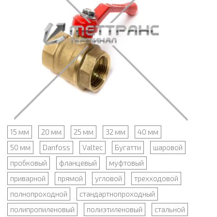
15 мм
20 мм
25 мм
32 мм
40 мм
50 мм
Danfoss
Valtec
Бугатти
шаровой
пробковый
фланцевый
муфтовый
приварной
прямой
угловой
трехходовой
полнопроходной
стандартнопроходный
полипропиленовый
полиэтиленовый
стальной