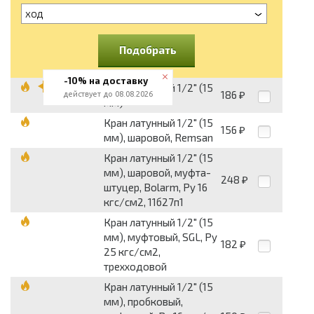
ход
Подобрать
-10% на доставку
Кран латунный 1/2" (15
186
действует до 08.08.2026
₽
мм)
Кран латунный 1/2" (15
156
₽
мм), шаровой, Remsan
Кран латунный 1/2" (15
мм), шаровой, муфта-
248
₽
штуцер, Bolarm, Py 16
кгс/см2, 11б27п1
Кран латунный 1/2" (15
мм), муфтовый, SGL, Py
182
₽
25 кгс/см2,
трехходовой
Кран латунный 1/2" (15
мм), пробковый,