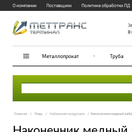
О компании
Поставщики
Политика обработки ПД
З
8
Металлопрокат
Труба
Главная
/
Медь
/
Кабельная продукция
/
Наконечник медный кабе
Наконечник медный 