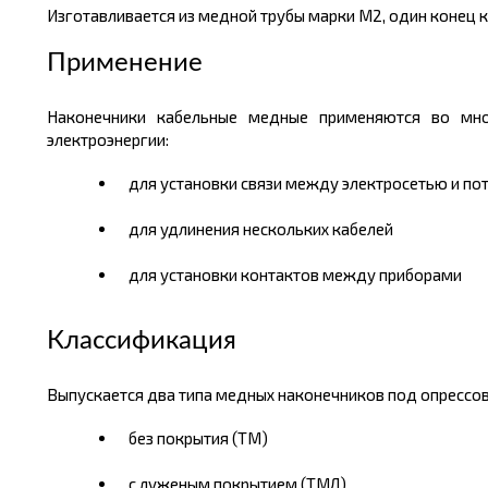
Изготавливается из медной трубы марки М2, один конец к
Применение
Наконечники кабельные медные применяются во мног
электроэнергии:
для установки связи между электросетью и по
для удлинения нескольких кабелей
для установки контактов между приборами
Классификация
Выпускается два типа медных наконечников под опрессов
без покрытия (ТМ)
с луженым покрытием (ТМЛ)