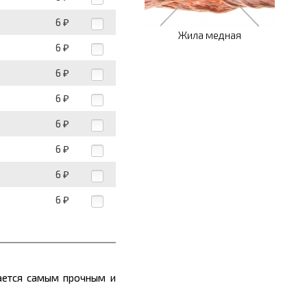
6
₽
Жила медная
6
₽
6
₽
6
₽
6
₽
6
₽
6
₽
6
₽
тается самым прочным и