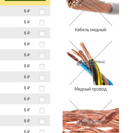
6
₽
6
₽
Кабель медный
6
₽
6
₽
6
₽
6
₽
6
₽
6
₽
Медный провод
6
₽
6
₽
6
₽
6
₽