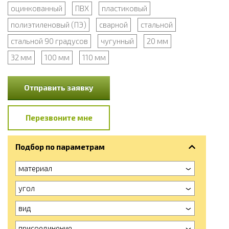
оцинкованный
ПВХ
пластиковый
полиэтиленовый (ПЭ)
сварной
стальной
стальной 90 градусов
чугунный
20 мм
32 мм
100 мм
110 мм
Отправить заявку
Перезвоните мне
Подбор по параметрам
материал
угол
вид
присоединение