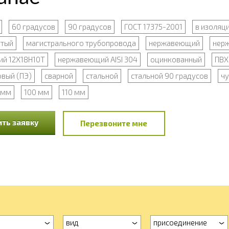
60 градусов
90 градусов
ГОСТ 17375-2001
в изоляц
утый
магистрального трубопровода
нержавеющий
нер
й 12Х18Н10Т
нержавеющий AISI 304
оцинкованный
ПВХ
вый (ПЭ)
сварной
стальной
стальной 90 градусов
чу
 мм
100 мм
110 мм
ть заявку
Перезвоните мне
вид
присоединение