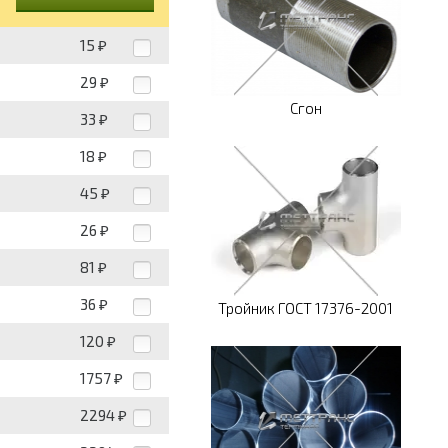
15
₽
29
₽
Сгон
33
₽
18
₽
45
₽
26
₽
81
₽
36
₽
Тройник ГОСТ 17376-2001
120
₽
1757
₽
2294
₽