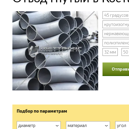
45 градусов
крутоизогн
нержавеющи
полиэтилено
32 мм
50
Отправи
Подбор по параметрам
диаметр
материал
угол