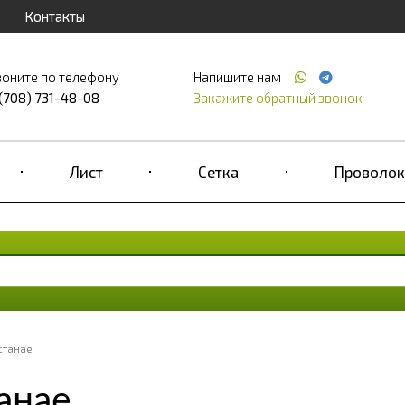
Контакты
воните по телефону
Напишите нам
 (708) 731-48-08
Закажите обратный звонок
Лист
Сетка
Проволок
станае
анае