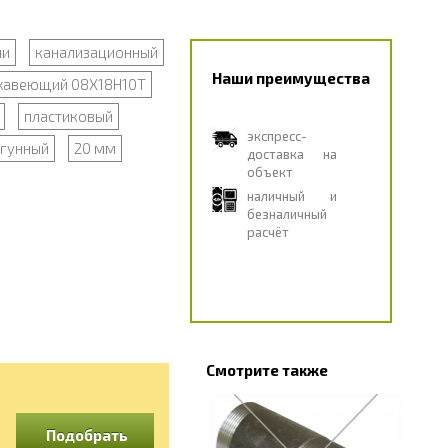
ии
канализационный
Наши преимущества
жавеющий 08Х18Н10Т
пластиковый
экспресс-
гунный
20 мм
доставка на
объект
наличный и
безналичный
расчёт
Смотрите также
Подобрать