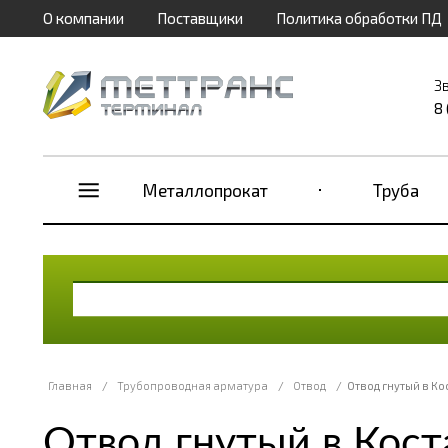
О компании
Поставщики
Политика обработки ПД
З
8
Металлопрокат
Труба
Главная
/
Трубопроводная арматура
/
Отвод
/
Отвод гнутый в Ко
Отвод гнутый в Кост