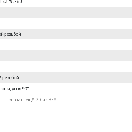
СТ 22793-83
ой резьбой
й резьбой
ечом, угол 90°
Показать ещё
20
из
358