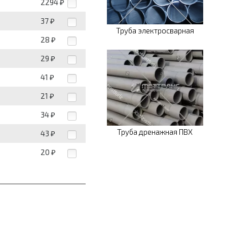
2294
₽
37
₽
Труба электросварная
28
₽
29
₽
41
₽
21
₽
34
₽
Труба дренажная ПВХ
43
₽
20
₽