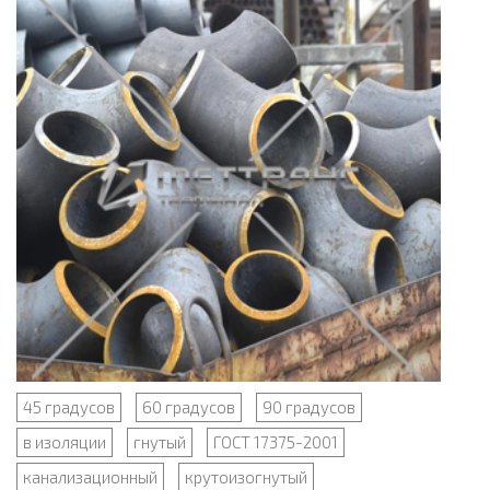
45 градусов
60 градусов
90 градусов
в изоляции
гнутый
ГОСТ 17375-2001
канализационный
крутоизогнутый