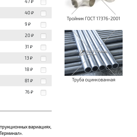
47
₽
40
₽
Тройник ГОСТ 17376-2001
9
₽
20
₽
31
₽
13
₽
18
₽
Труба оцинкованная
81
₽
76
₽
струкционных вариациях,
Терминал».