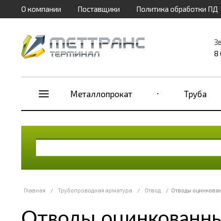
О компании
Поставщики
Политика обработки ПД
З
8
Металлопрокат
Труба
Главная
/
Трубопроводная арматура
/
Отвод
/
Отводы оцинкован
Отводы оцинкованны