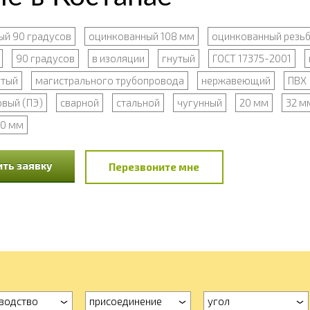
ый 90 градусов
оцинкованный 108 мм
оцинкованный резь
90 градусов
в изоляции
гнутый
ГОСТ 17375-2001
утый
магистрального трубопровода
нержавеющий
ПВХ
вый (ПЭ)
сварной
стальной
чугунный
20 мм
32 м
10 мм
ть заявку
Перезвоните мне
водство
присоединение
угол