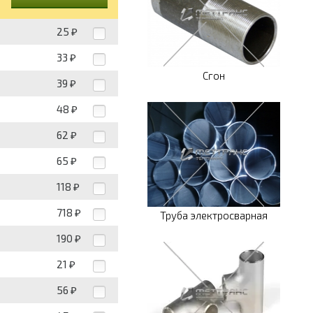
25
₽
33
₽
Сгон
39
₽
48
₽
62
₽
65
₽
118
₽
718
₽
Труба электросварная
190
₽
21
₽
56
₽