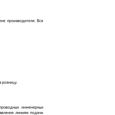
ене производителя. Вся
 розницу.
опроводных инженерных
авления линиям подачи