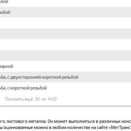
ьбой
зьбой
варной
ьба, с двухсторонней короткой резьбой
ба, с короткой резьбой
Показать ещё
20
из
1432
ого листового металла. Он может выполняться в различных кон
ды оцинкованные можно в любом количестве на сайте «МетТранс