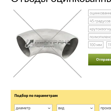
оцинкованн
45 градусов
крутоизогн
полиэтилено
100 мм
1
Отправи
Подбор по параметрам
диаметр
вид
произ