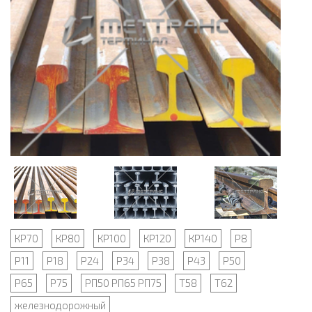
КР70
КР80
КР100
КР120
КР140
Р8
Р11
Р18
Р24
Р34
Р38
Р43
Р50
Р65
Р75
РП50 РП65 РП75
Т58
Т62
железнодорожный