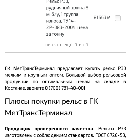
Рельс Р33,
рудничный, длина 8
м, б/у, 1 группа
81563
₽
износа, ТУ 14-
2Р-383-2004, цена
за тонну
Показать ещё
4
из
4
ГК МетТрансТерминал предлагает купить рельс Р33
мелким и крупным оптом. Большой выбор рельсовой
продукции по оптимальным ценам
на складе в
Костанае, звоните 8 (708) 731-48-08!
Плюсы покупки рельс в
ГК
МетТрансТерминал
Продукция проверенного качества.
Рельсы Р33
изготовлены с соблюдением стандартов: ГОСТ
6726-53,