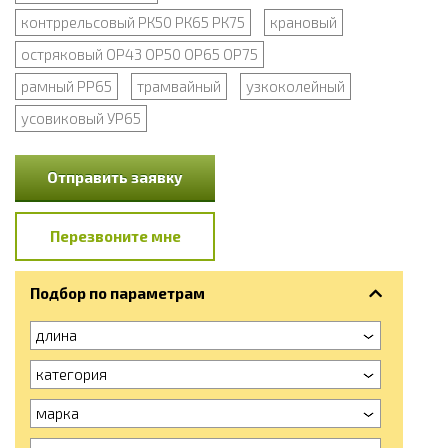
контррельсовый РК50 РК65 РК75
крановый
остряковый ОР43 ОР50 ОР65 ОР75
рамный РР65
трамвайный
узкоколейный
усовиковый УР65
Отправить заявку
Перезвоните мне
Подбор по параметрам
длина
категория
марка