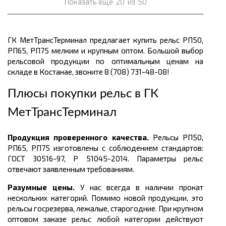
Показать ещё
20
из
50
ГК МетТрансТерминал предлагает купить рельс РП50,
РП65, РП75 мелким и крупным оптом. Большой выбор
рельсовой продукции по оптимальным ценам
на
складе в Костанае, звоните 8 (708) 731-48-08!
Плюсы покупки рельс в
ГК
МетТрансТерминал
Продукция проверенного качества.
Рельсы
РП50,
РП65, РП75
изготовлены с соблюдением стандартов:
ГОСТ
30516-97, Р 51045-2014. Параметры рельс
отвечают заявленным требованиям.
Разумные цены.
У нас всегда в наличии прокат
нескольких категорий. Помимо новой продукции, это
рельсы госрезерва, лежалые, старогодние. При крупном
оптовом заказе рельс любой категории действуют