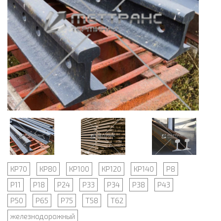
КР70
КР80
КР100
КР120
КР140
Р8
Р11
Р18
Р24
Р33
Р34
Р38
Р43
Р50
Р65
Р75
Т58
Т62
железнодорожный