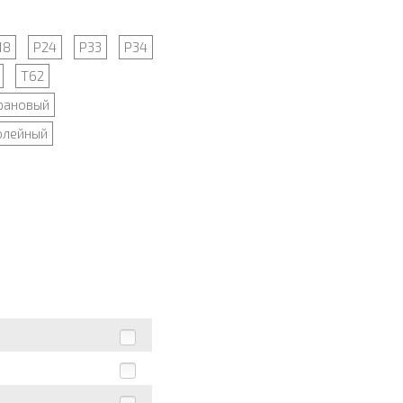
18
Р24
Р33
Р34
Т62
рановый
олейный