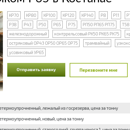
КР70
КР80
КР100
КР120
КР140
Р8
Р11
Р
Р38
Р43
Р50
Р65
Р75
РП50 РП65 РП75
Т58
железнодорожный
контррельсовый РК50 РК65 РК75
к
остряковый ОР43 ОР50 ОР65 ОР75
трамвайный
узкок
усовиковый УР65
Отправить заявку
Перезвоните мне
етермоупрочненный, лежалый из госрезерва, цена за тонну
етермоупрочненный, новый, цена за тонну
термоупрочненный, старогодний, группа износа 1, цена за тонну