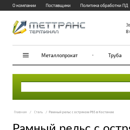
О компании
Поставщики
Политика обработки ПД
З
8
Металлопрокат
Труба
Главная
/
Сталь
/
Рамный рельс с остряком Р65 в Костанае
Рамный рельс с остр