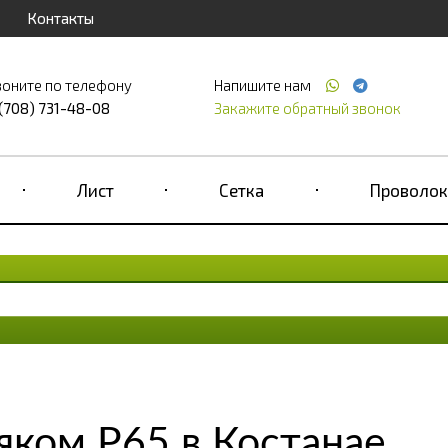
Контакты
воните по телефону
Напишите нам
 (708) 731-48-08
Закажите обратный звонок
Лист
Сетка
Проволок
яком Р65 в Костанае