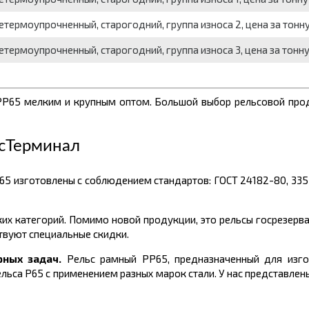
термоупрочненный, старогодний, группа износа 2, цена за тонн
термоупрочненный, старогодний, группа износа 3, цена за тонн
 РР65 мелким и крупным оптом. Большой выбор рельсовой пр
сТерминал
65
изготовлены с соблюдением стандартов: ГОСТ
24182-80, 335
ких категорий. Помимо новой продукции, это рельсы госрезерва
твуют специальные скидки.
рных задач.
Рельс рамный РР65, предназначенный для изго
льса Р65 с применением разных марок стали.
У нас представлен