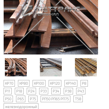
КР70
КР80
КР100
КР120
КР140
Р8
Р11
Р18
Р24
Р33
Р34
Р38
Р43
Р50
Р65
Р75
РП50 РП65 РП75
Т58
железнодорожный