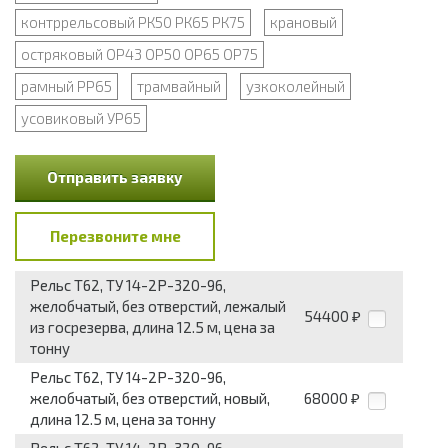
контррельсовый РК50 РК65 РК75
крановый
остряковый ОР43 ОР50 ОР65 ОР75
рамный РР65
трамвайный
узкоколейный
усовиковый УР65
Отправить заявку
Перезвоните мне
Рельс Т62, ТУ 14-2Р-320-96,
желобчатый, без отверстий, лежалый
54400
₽
из госрезерва, длина 12.5 м, цена за
тонну
Рельс Т62, ТУ 14-2Р-320-96,
желобчатый, без отверстий, новый,
68000
₽
длина 12.5 м, цена за тонну