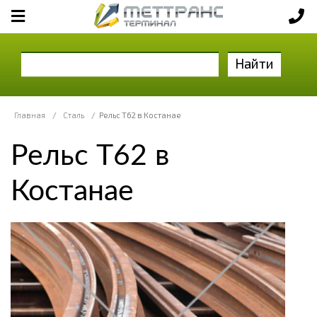
Найти
Главная
/
Сталь
/
Рельс Т62 в Костанае
Рельс Т62 в
Костанае